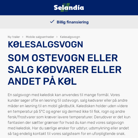
100.000+ solgte trailers
Billig finansiering
Kundetilpassede løsninger
Levering i hele landet
Ny trailer
›
Mobile salgsenheder
›
Kølesalgsvogn
KØLESALGSVOGN
SOM OSTEVOGN ELLER
SALG KØDVARER ELLER
ANDET PÅ KØL
En salgsvogn med køledisk kan anvendes til mange formål. Vores
kunder søger ofte en løsning til ostevogn, salg kødvarer eller på andre
måder en løsning til en mobil gårdbutik. Køledisken holder uden videre
en temperatur på 5°C og egner sig dermed ikke til fisk, rogn og andre
fersk/frostvarer som kræver lavere temperaturer. Derudover er det kun
fantasien der sætter grænser for hvad du kan med vores salgsvogn
med køledisk. Har du særlige ønsker for udstyr, udsmykning eller andet
så tag endelig kontakt til vores salgsteam for en uforpligtende snak.