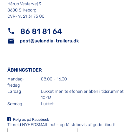
Hårup Vestervej 9
8600 Silkeborg
CVR-nr. 21 31 75 00
86 81 81 64
post@selandia-trailers.dk
ÅBNINGSTIDER
Mandag-
08.00 - 16.30
fredag
Lørdag
Lukket men telefonen er åben i tidsrummet
10-13
Søndag
Lukket
Følg os på Facebook
Tilmeld NYHEDSMAIL nu!
– og få stribevis af gode tilbud!