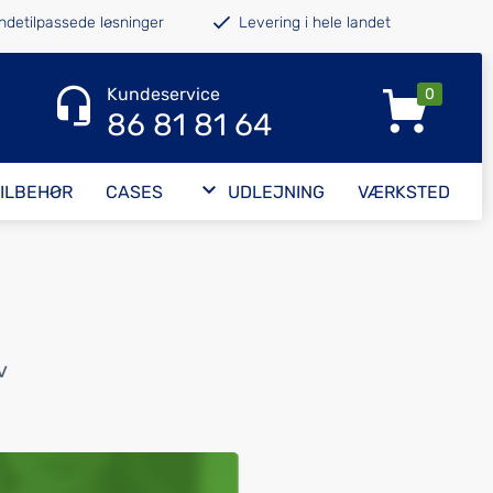
ndetilpassede løsninger
Levering i hele landet
Kundeservice
0
86 81 81 64
TILBEHØR
CASES
UDLEJNING
VÆRKSTED
v