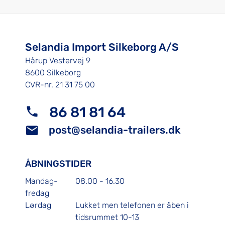
Selandia Import Silkeborg A/S
Hårup Vestervej 9
8600 Silkeborg
CVR-nr. 21 31 75 00
86 81 81 64
post@selandia-trailers.dk
ÅBNINGSTIDER
Mandag-
08.00 - 16.30
fredag
Lørdag
Lukket men telefonen er åben i
tidsrummet 10-13