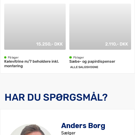
15.250,- DKK
2.110,- DKK
På lager
På lager
Kølevitrine m/7 beholdere inkl.
Sæbe- og papirdispenser
montering
ALLE SALGSVOGNE
HAR DU SPØRGSMÅL?
Anders Borg
Sælger