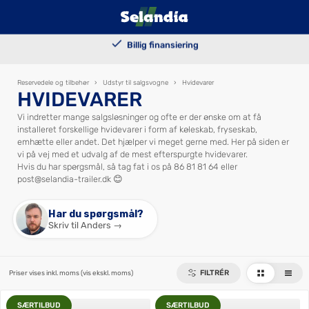
100.000+ solgte trailers
Billig finansiering
Kundetilpassede løsninger
Levering i hele landet
Reservedele og tilbehør
›
Udstyr til salgsvogne
›
Hvidevarer
HVIDEVARER
Vi indretter mange salgsløsninger og ofte er der ønske om at få
installeret forskellige hvidevarer i form af køleskab, fryseskab,
emhætte eller andet. Det hjælper vi meget gerne med. Her på siden er
vi på vej med et udvalg af de mest efterspurgte hvidevarer.
Hvis du har spørgsmål, så tag fat i os på
86 81 81 64
eller
post@selandia-trailer.dk
😊
Har du spørgsmål?
Skriv til Anders →
FILTRÉR
Priser vises inkl. moms
(vis ekskl. moms)
SÆRTILBUD
SÆRTILBUD