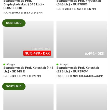
Scandomestic Prof.
Scandomestic Prof. Fryseskab
Displaykøleskab (543 Ltr.) -
(543 Ltr.) - GUF700X
GUR700GDX
MÅL
H: 2040 X B: 653 X D: 842 MM
MÅL
H: 2040 X B: 653 X D: 842 MM
SÆRTILBUD
FØR 7.699,- DKK
NU 5.499,- DKK
6.499,- DKK
På lager
På lager
Scandomestic Prof. Køleskab (145
Scandomestic Prof. Køleskab
Ltr.) - SK 145 E
(293 Ltr.) - GUR390W
MÅL
H: 820 X B: 595 X C: 595 MM
PASSER TIL
H: 1870 X B: 595 X D: 625 MM
SÆRTILBUD