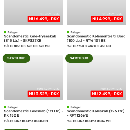
FØR 7.199,- DKK
FØR 7.699,- DKK
NU 6.499,- DKK
NU 4.999,- DKK
På lager
På lager
Scandomestic Køle-fryseskab
Scandomestic Kølemontre til Bord
(315 Ltr.) - SKF327XE
(100 Ltr.) - RTW 101 BE
MÅL
H: 1855 X B: 595 X D: 590 MM
MÅL
H: 675 X B: 682 X D: 450 MM
SÆRTILBUD
SÆRTILBUD
FØR 4.299,- DKK
FØR 3.799,- DKK
NU 3.329,- DKK
NU 2.499,- DKK
På lager
På lager
Scandomestic Køleskab (111 Ltr.) -
Scandomestic Køleskab (126 Ltr.)
KK 152 E
- RFT126WE
MÅL
H: 845 X B: 449 X D: 545 MM
MÅL
H: 845 X B: 549 X D: 557 MM