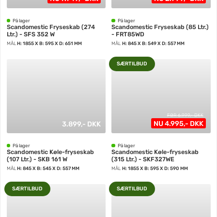
På lager
På lager
Scandomestic Fryseskab (274
Scandomestic Fryseskab (85 Ltr.)
Ltr.) - SFS 352 W
- FRT85WD
MÅL
H: 1855 X B: 595 X D: 651 MM
MÅL
H: 845 X B: 549 X D: 557 MM
SÆRTILBUD
FØR 6.999,- DKK
NU 4.995,- DKK
3.899,- DKK
På lager
På lager
Scandomestic Køle-fryseskab
Scandomestic Køle-fryseskab
(107 Ltr.) - SKB 161 W
(315 Ltr.) - SKF327WE
MÅL
H: 845 X B: 545 X D: 557 MM
MÅL
H: 1855 X B: 595 X D: 590 MM
SÆRTILBUD
SÆRTILBUD