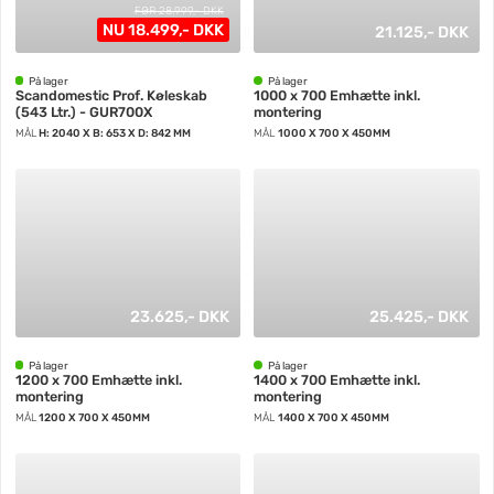
FØR 28.999,- DKK
NU 18.499,- DKK
21.125,- DKK
På lager
På lager
Scandomestic Prof. Køleskab
1000 x 700 Emhætte inkl.
(543 Ltr.) - GUR700X
montering
MÅL
H: 2040 X B: 653 X D: 842 MM
MÅL
1000 X 700 X 450MM
23.625,- DKK
25.425,- DKK
På lager
På lager
1200 x 700 Emhætte inkl.
1400 x 700 Emhætte inkl.
montering
montering
MÅL
1200 X 700 X 450MM
MÅL
1400 X 700 X 450MM