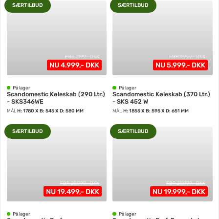
SÆRTILBUD
SÆRTILBUD
FØR 7.199,- DKK
FØR 9.999,- DKK
NU 4.999,- DKK
NU 5.999,- DKK
På lager
På lager
Scandomestic Køleskab (290 Ltr.)
Scandomestic Køleskab (370 Ltr.)
- SKS346WE
- SKS 452 W
MÅL
H: 1780 X B: 545 X D: 580 MM
MÅL
H: 1855 X B: 595 X D: 651 MM
SÆRTILBUD
SÆRTILBUD
FØR 29.999,- DKK
FØR 29.999,- DKK
NU 19.499,- DKK
NU 19.999,- DKK
På lager
På lager