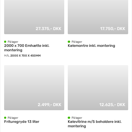
27.375,- DKK
17.750,- DKK
På lager
På lager
2000 x 700 Emhætte inkl.
Kølemontre inkl. montering
montering
MÅL
2000 X 700 X 450MM
2.499,- DKK
12.625,- DKK
På lager
På lager
Frituregryde 13 liter
Kølevitrine m/5 beholdere inkl.
montering