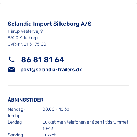
Selandia Import Silkeborg A/S
Hårup Vestervej 9
8600 Silkeborg
CVR-nr. 21 31 75 00
86 81 81 64
post@selandia-trailers.dk
ÅBNINGSTIDER
Mandag-
08.00 - 16.30
fredag
Lørdag
Lukket men telefonen er åben i tidsrummet
10-13
Søndag
Lukket