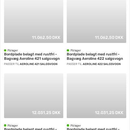
11.062,50 DKK
11.062,50 DKK
På lager
På lager
Bordplade belagt med rustfri -
Bordplade belagt med rustfri -
Bagvæg Aeroline 421 salgsvogn
Bagvæg Aeroline 422 salgsvogn
PASSER TIL
AEROLINE 421 SALGSVOGN
PASSER TIL
AEROLINE 422 SALGSVOGN
12.031,25 DKK
12.031,25 DKK
På lager
På lager
Bordplade belagt med rustfri -
Bordplade belagt med rustfri -