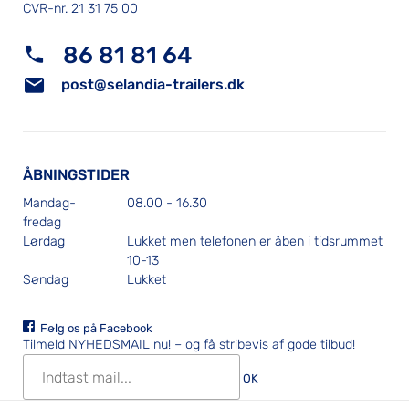
CVR-nr. 21 31 75 00
86 81 81 64
post@selandia-trailers.dk
ÅBNINGSTIDER
Mandag-
08.00 - 16.30
fredag
Lørdag
Lukket men telefonen er åben i tidsrummet
10-13
Søndag
Lukket
Følg os på Facebook
Tilmeld NYHEDSMAIL nu!
– og få stribevis af gode tilbud!
OK