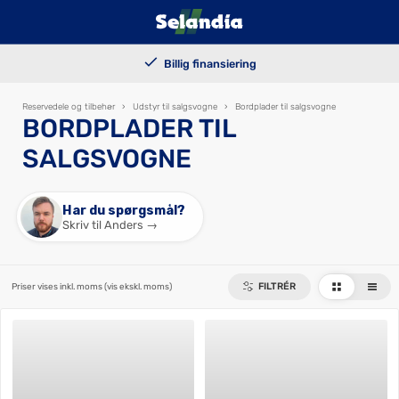
100.000+ solgte trailers
Billig finansiering
Kundetilpassede løsninger
Levering i hele landet
Reservedele og tilbehør
›
Udstyr til salgsvogne
›
Bordplader til salgsvogne
BORDPLADER TIL
SALGSVOGNE
Har du spørgsmål?
Skriv til Anders →
FILTRÉR
Priser vises inkl. moms
(vis ekskl. moms)