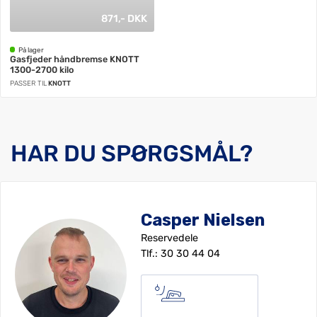
871,- DKK
På lager
Gasfjeder håndbremse KNOTT
1300-2700 kilo
PASSER TIL
KNOTT
HAR DU SPØRGSMÅL?
Casper Nielsen
Reservedele
Tlf.:
30 30 44 04