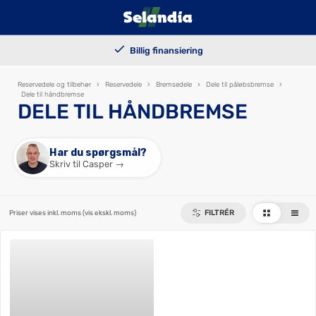
100.000+ solgte trailers
Billig finansiering
Kundetilpassede løsninger
Levering i hele landet
Reservedele og tilbehør
›
Reservedele
›
Bremsedele
›
Dele til påløbsbremse
›
Dele til håndbremse
DELE TIL HÅNDBREMSE
Har du spørgsmål?
Skriv til Casper →
FILTRÉR
Priser vises inkl. moms
(vis ekskl. moms)