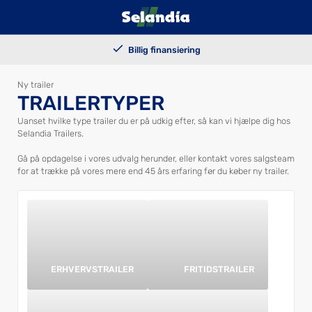
100.000+ solgte trailers
Billig finansiering
Kundetilpassede løsninger
Levering i hele landet
Ny trailer
TRAILERTYPER
Uanset hvilke type trailer du er på udkig efter, så kan vi hjælpe dig hos
Selandia Trailers.
Gå på opdagelse i vores udvalg herunder, eller kontakt vores salgsteam
for at trække på vores mere end 45 års erfaring før du
køber ny trailer
.
ERHVERVSTRAILER
FRITIDSTRAILER