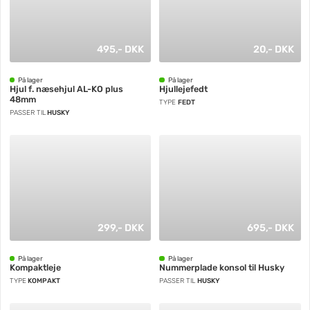
495,- DKK
20,- DKK
På lager
På lager
Hjul f. næsehjul AL-KO plus
Hjullejefedt
48mm
TYPE
FEDT
PASSER TIL
HUSKY
299,- DKK
695,- DKK
På lager
På lager
Kompaktleje
Nummerplade konsol til Husky
TYPE
KOMPAKT
PASSER TIL
HUSKY