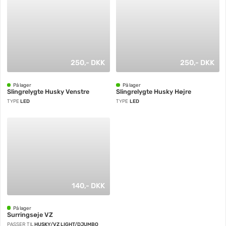
250,- DKK
250,- DKK
På lager
På lager
Slingrelygte Husky Venstre
Slingrelygte Husky Højre
TYPE
LED
TYPE
LED
140,- DKK
På lager
Surringsøje VZ
PASSER TIL
HUSKY/VZ LIGHT/DJUMBO