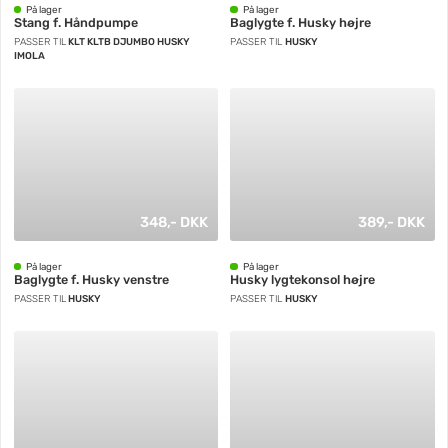
På lager
På lager
Stang f. Håndpumpe
Baglygte f. Husky højre
PASSER TIL
KLT KLTB DJUMBO HUSKY
PASSER TIL
HUSKY
IMOLA
348,- DKK
389,- DKK
På lager
På lager
Baglygte f. Husky venstre
Husky lygtekonsol højre
PASSER TIL
HUSKY
PASSER TIL
HUSKY