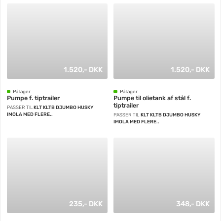
1.520,- DKK
1.520,- DKK
På lager
På lager
Pumpe f. tiptrailer
Pumpe til olietank af stål f.
tiptrailer
PASSER TIL
KLT KLTB DJUMBO HUSKY
IMOLA MED FLERE..
PASSER TIL
KLT KLTB DJUMBO HUSKY
IMOLA MED FLERE..
235,- DKK
348,- DKK