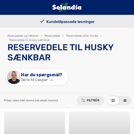
100.000+ solgte trailers
Billig finansiering
Kundetilpassede løsninger
Levering i hele landet
Reservedele og tilbehør
›
Reservedele
›
Reservedele efter model
›
Reservedele til Husky sænkbar
RESERVEDELE TIL HUSKY
SÆNKBAR
Har du spørgsmål?
Skriv til Casper →
FILTRÉR
Priser vises inkl. moms
(vis ekskl. moms)