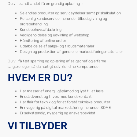
Du vil blandt andet få en grundig oplæring i:
Selandias produkter og serviceydelser samt priskalkulation
Personlig kundeservice, herunder tilbudsgivning og
ordrebehandling
Kundebehovsafdækning
Vedligeholdelse og udvikling af webshop
Håndtering af online ordrer
Udarbejdelse af salgs- og tilbudsmaterialer
Design og produktion af generelle markedsføringsmaterialer
Du vil få tæt sparring og oplæring af salgschef og erfarne
salgskolleger, så du hurtigt udvikler dine kompetencer.
HVEM ER DU?
Har masser af energi, gåpåmod og lyst til at lære
Er udadvendt og trives med kundekontakt
Har flair for teknik og for at forstå tekniske produkter
Er nysgerrig på digital markedsføring, herunder SOME
Er selvstændig, nysgerrig og ansvarsbevidst
VI TILBYDER