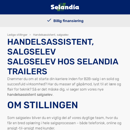
100.000+ solgte trailers
Billig finansiering
Kundetilpassede løsninger
Levering i hele landet
Ledige stillinger
›
Handelsassistent, salgselev
HANDELSASSISTENT,
SALGSELEV
SALGSELEV HOS SELANDIA
TRAILERS
Drømmer du om at starte din karriere inden for B2B-salg i en solid og
succesfuld virksomhed? Har du masser af gåpåmod, lyst til at lære og
flair for teknik? Så er det måske dig, vi søger som vores nye
handelsassistent salgselev
.
OM STILLINGEN
Som salgselev bliver du en vigtig del af vores dygtige team, hvor du
får en bred oplæring i hele salgsprocessen – både telefonisk, online og
ansigt-til-ansigt med kunder.