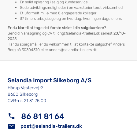
En solid oplæring i salg og kundeservice
Gode udviklingsmuligheder i en vækstorienteret virksomhed
Et uformelt miljø med 8 engagerede kolleger
37 timers arbejdsuge og en hverdag, hvor ingen dage er ens
Er du klar til at tage det første skridt i din salgskarriere?
Send din ansøgning og CV til
chg@selandia-trailers.dk
senest
20/10-
2025
.
Har du spørgsmål, er du velkommen til at kontakte salgschef Anders
Borg på
30304370
eller
anders@selandia-trailers.dk
.
Selandia Import Silkeborg A/S
Hårup Vestervej 9
8600 Silkeborg
CVR-nr. 21 31 75 00
86 81 81 64
post@selandia-trailers.dk