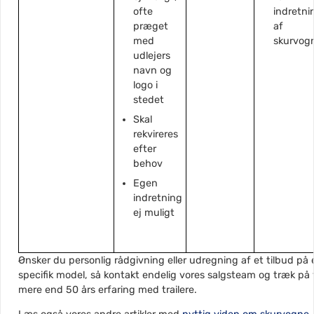
ofte
indretni
præget
af
med
skurvog
udlejers
navn og
logo i
stedet
Skal
rekvireres
efter
behov
Egen
indretning
ej muligt
Ønsker du personlig rådgivning eller udregning af et tilbud på 
specifik model, så kontakt endelig vores salgsteam og træk på 
mere end 50 års erfaring med trailere.