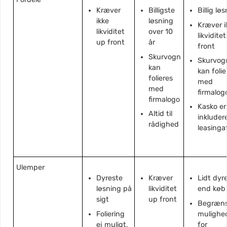
Kræver
Billigste
Billig lø
ikke
løsning
Kræver i
likviditet
over 10
likvidite
up front
år
front
Skurvogn
Skurvog
kan
kan folie
folieres
med
med
firmalog
firmalogo
Kasko er
Altid til
inkludere
rådighed
leasinga
Ulemper
Dyreste
Kræver
Lidt dyr
løsning på
likviditet
end køb
sigt
up front
Begræn
Foliering
mulighe
ej muligt,
for