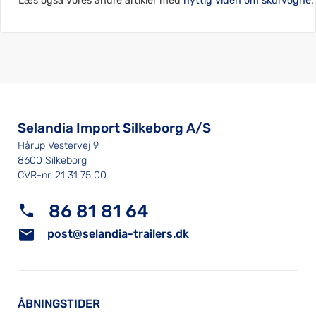
Læs også vores andre artikler med
nyttig viden om skurvogne
.
Selandia Import Silkeborg A/S
Hårup Vestervej 9
8600 Silkeborg
CVR-nr. 21 31 75 00
86 81 81 64
post@selandia-trailers.dk
ÅBNINGSTIDER