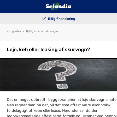
100.000+ solgte trailers
Billig finansiering
Kundetilpassede løsninger
Levering i hele landet
Nyttig viden
›
Nyttig viden om skurvogne
Leje, køb eller leasing af skurvogn?
Det er meget udbredt i byggebranchen at leje skurvognsmateri
Men regner man på det, vil det som oftest være økonomisk
fordelagtigt at købe eller lease. Herunder ser du den
regnskabsmæssige effekt samt fordele og ulemper ved henhol